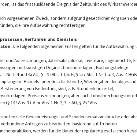
den, ist das fristauslösende Ereignis der Zeitpunkt des Wirksamwerde
nglich vorgesehenen Zweck, sondern aufgrund gesetzlicher Vorgaben od
Gründen, die ihre Aufbewahrung rechtfertigen.
prozessen, Verfahren und Diensten:
Daten:
Die folgenden allgemeinen Fristen gelten für die Aufbewahrung
her und Aufzeichnungen, Jahresabschlüsse, Inventare, Lageberichte, Er
weisungen und sonstigen Organisationsunterlagen, Buchungsbelege
 1 Nr. 1, 4 und 4a AO, § 14b Abs. 1 UStG, § 257 Abs. 1 Nr. 1 u. 4, Abs. 4 HGB
 empfangene Handels- oder Geschäftsbriefe, Wiedergaben der abgesandt
e Besteuerung von Bedeutung sind, z. B. Stundenlohnzettel,
nsunterlagen, Preisauszeichnungen, aber auch Lohnabrechnungsunterlag
 147 Abs. 3 i. V. m. Abs. 1 Nr. 2, 3, 5 AO, § 257 Abs.
, um potenzielle Gewährleistungs- und Schadensersatzansprüche oder äh
 verbundene Anfragen zu bearbeiten, basierend auf früheren
nchenpraktiken, werden für die Dauer der regulären gesetzlichen Verjäh