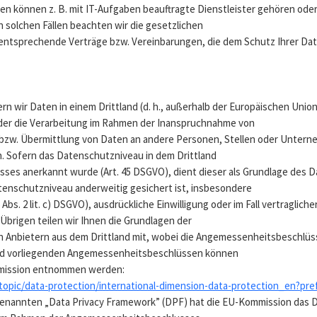
n können z. B. mit IT-Aufgaben beauftragte Dienstleister gehören oder
n solchen Fällen beachten wir die gesetzlichen
ntsprechende Verträge bzw. Vereinbarungen, die dem Schutz Ihrer Dat
rn wir Daten in einem Drittland (d. h., außerhalb der Europäischen Unio
oder die Verarbeitung im Rahmen der Inanspruchnahme von
bzw. Übermittlung von Daten an andere Personen, Stellen oder Unterneh
n. Sofern das Datenschutzniveau in dem Drittland
ses anerkannt wurde (Art. 45 DSGVO), dient dieser als Grundlage des D
enschutzniveau anderweitig gesichert ist, insbesondere
Abs. 2 lit. c) DSGVO), ausdrückliche Einwilligung oder im Fall vertragliche
 Übrigen teilen wir Ihnen die Grundlagen der
n Anbietern aus dem Drittland mit, wobei die Angemessenheitsbeschlüss
und vorliegenden Angemessenheitsbeschlüssen können
mission entnommen werden:
topic/data-protection/international-dimension-data-protection_en?pr
enannten „Data Privacy Framework” (DPF) hat die EU-Kommission das D