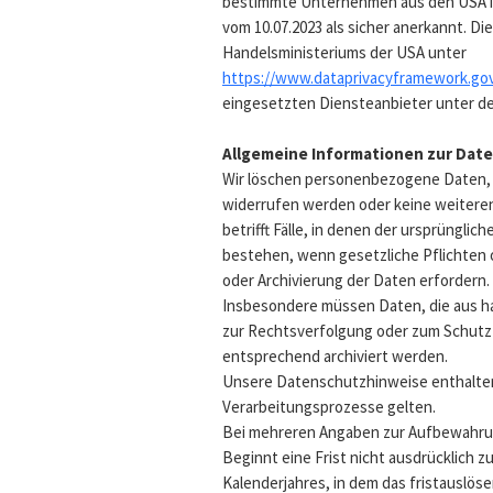
bestimmte Unternehmen aus den USA 
vom 10.07.2023 als sicher anerkannt. D
Handelsministeriums der USA unter
https://www.dataprivacyframework.go
eingesetzten Diensteanbieter unter dem
Allgemeine Informationen zur Dat
Wir löschen personenbezogene Daten, 
widerrufen werden oder keine weiteren
betrifft Fälle, in denen der ursprüngl
bestehen, wenn gesetzliche Pflichten
oder Archivierung der Daten erfordern.
Insbesondere müssen Daten, die aus h
zur Rechtsverfolgung oder zum Schutz d
entsprechend archiviert werden.
Unsere Datenschutzhinweise enthalten
Verarbeitungsprozesse gelten.
Bei mehreren Angaben zur Aufbewahrung
Beginnt eine Frist nicht ausdrücklich 
Kalenderjahres, in dem das fristauslöse