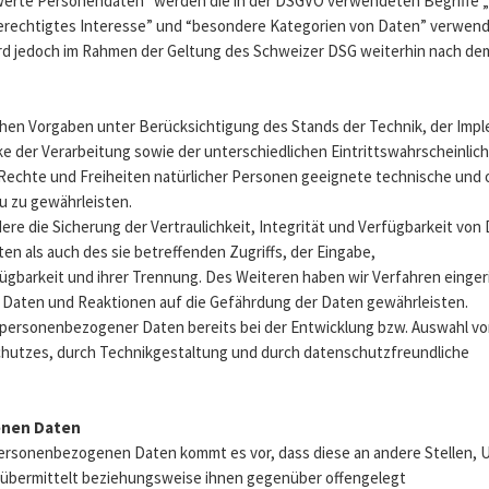
erte Personendaten” werden die in der DSGVO verwendeten Begriffe „
echtigtes Interesse” und “besondere Kategorien von Daten” verwend
ird jedoch im Rahmen der Geltung des Schweizer DSG weiterhin nach d
chen Vorgaben unter Berücksichtigung des Stands der Technik, der Imp
der Verarbeitung sowie der unterschiedlichen Eintrittswahrscheinlic
echte und Freiheiten natürlicher Personen geeignete technische und 
 zu gewährleisten.
 die Sicherung der Vertraulichkeit, Integrität und Verfügbarkeit von 
n als auch des sie betreffenden Zugriffs, der Eingabe,
fügbarkeit und ihrer Trennung. Des Weiteren haben wir Verfahren einge
 Daten und Reaktionen auf die Gefährdung der Daten gewährleisten.
 personenbezogener Daten bereits bei der Entwicklung bzw. Auswahl v
hutzes, durch Technikgestaltung und durch datenschutzfreundliche
enen Daten
ersonenbezogenen Daten kommt es vor, dass diese an andere Stellen, U
 übermittelt beziehungsweise ihnen gegenüber offengelegt