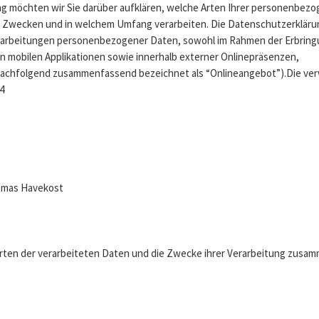
g möchten wir Sie darüber aufklären, welche Arten Ihrer personenbez
en Zwecken und in welchem Umfang verarbeiten. Die Datenschutzerkläru
Verarbeitungen personenbezogener Daten, sowohl im Rahmen der Erbring
n mobilen Applikationen sowie innerhalb externer Onlinepräsenzen,
e (nachfolgend zusammenfassend bezeichnet als “Onlineangebot”).Die ver
4
omas Havekost
Arten der verarbeiteten Daten und die Zwecke ihrer Verarbeitung zusam