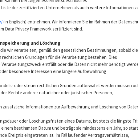
im Rahmen der Angemessenheitsbeschlusses
ie Liste der zertifizierten Unternehmen als auch weitere Informationen
v/
(in Englisch) entnehmen. Wir informieren Sie im Rahmen der Datensc
 Data Privacy Framework zertifiziert sind.
enspeicherung und Löschung
die wir verarbeiten, gemäß den gesetzlichen Bestimmungen, sobald die
 rechtlichen Grundlagen für die Verarbeitung bestehen. Dies
iche Verarbeitungszweck entfällt oder die Daten nicht mehr benötigt we
 oder besondere Interessen eine längere Aufbewahrung
andels- oder steuerrechtlichen Gründen aufbewahrt werden müssen od
er Rechte anderer natürlicher oder juristischer Personen,
 zusätzliche Informationen zur Aufbewahrung und Löschung von Daten, 
sdauer oder Löschungsfristen eines Datums, ist stets die längste Fri
zu einem bestimmten Datum und beträgt sie mindestens ein Jahr, so star
nde Ereignis eingetreten ist. Im Fall laufender Vertragsverhältnisse,