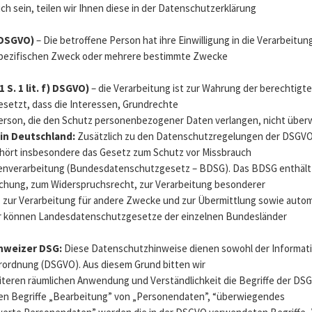
h sein, teilen wir Ihnen diese in der Datenschutzerklärung
) DSGVO)
– Die betroffene Person hat ihre Einwilligung in die Verarbeitun
pezifischen Zweck oder mehrere bestimmte Zwecke
 S. 1 lit. f) DSGVO)
– die Verarbeitung ist zur Wahrung der berechtigt
esetzt, dass die Interessen, Grundrechte
erson, die den Schutz personenbezogener Daten verlangen, nicht über
in Deutschland:
Zusätzlich zu den Datenschutzregelungen der DSGVO
ehört insbesondere das Gesetz zum Schutz vor Missbrauch
enverarbeitung (Bundesdatenschutzgesetz – BDSG). Das BDSG enthält
schung, zum Widerspruchsrecht, zur Verarbeitung besonderer
zur Verarbeitung für andere Zwecke und zur Übermittlung sowie autom
erner können Landesdatenschutzgesetze der einzelnen Bundesländer
hweizer DSG:
Diese Datenschutzhinweise dienen sowohl der Informat
rordnung (DSGVO). Aus diesem Grund bitten wir
eiteren räumlichen Anwendung und Verständlichkeit die Begriffe der 
en Begriffe „Bearbeitung” von „Personendaten”, “überwiegendes